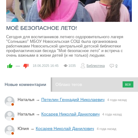
МОЁ БЕЗОПАСНОЕ ЛЕТО!
Сегодня для воспитанников летнего оздоровительного лагеря
"Солнышко" МБОУ Новосильская СОШ была организована
работниками Новосильской центральной детской библиотеки
профилактическая беседа "Моё безопасное лето" и встреча с
очень важными в жизни детей (и не только) людьми.
—
18.06.2025
16:45
1035
Библиотека
0
Новые комментарии
Облако тегов
все
Наталья
→
Петелин Геннадий Николаевич
4 года назад
Наталья
→
Косарев Николай Данилович
4 года назад
Юлия
→
Косарев Николай Данилович
4 года назад