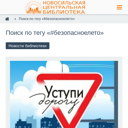
Поиск по тегу «#безопасноелето»
Поиск по тегу «#безопасноелето»
Новости библиотеки