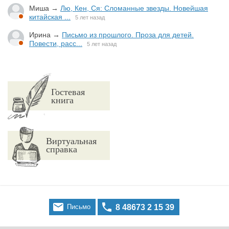
Миша
→
Лю, Кен, Ся: Сломанные звезды. Новейшая
китайская ...
5 лет назад
Ирина
→
Письмо из прошлого. Проза для детей.
Повести, расс...
5 лет назад
Гостевая
книга
Виртуальная
справка


Письмо
8 48673 2 15 39