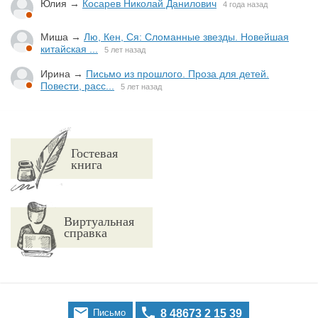
Юлия
→
Косарев Николай Данилович
4 года назад
Миша
→
Лю, Кен, Ся: Сломанные звезды. Новейшая
китайская ...
5 лет назад
Ирина
→
Письмо из прошлого. Проза для детей.
Повести, расс...
5 лет назад
Гостевая
книга
Виртуальная
справка


Письмо
8 48673 2 15 39