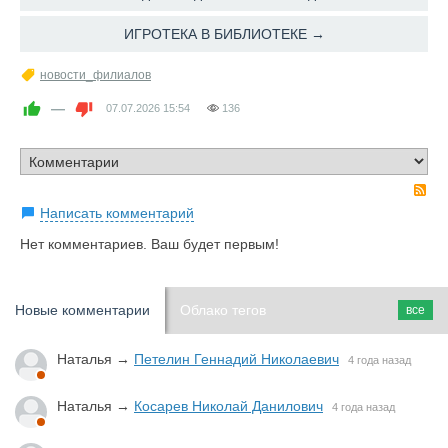
ИГРОТЕКА В БИБЛИОТЕКЕ →
новости_филиалов
—
07.07.2026
15:54
136
R
Написать комментарий
Нет комментариев. Ваш будет первым!
Новые комментарии
Облако тегов
все
Наталья
→
Петелин Геннадий Николаевич
4 года назад
Наталья
→
Косарев Николай Данилович
4 года назад