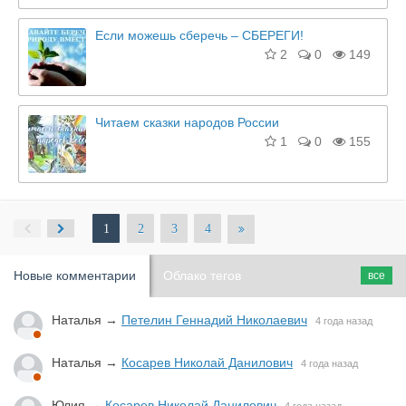
Если можешь сберечь – СБЕРЕГИ!
2
0
149
Читаем сказки народов России
1
0
155
1
2
3
4
Новые комментарии
Облако тегов
все
Наталья
→
Петелин Геннадий Николаевич
4 года назад
Наталья
→
Косарев Николай Данилович
4 года назад
Юлия
→
Косарев Николай Данилович