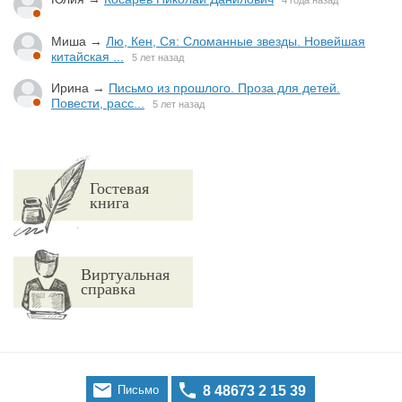
4 года назад
Миша
→
Лю, Кен, Ся: Сломанные звезды. Новейшая
китайская ...
5 лет назад
Ирина
→
Письмо из прошлого. Проза для детей.
Повести, расс...
5 лет назад
Гостевая
книга
Виртуальная
справка


Письмо
8 48673 2 15 39