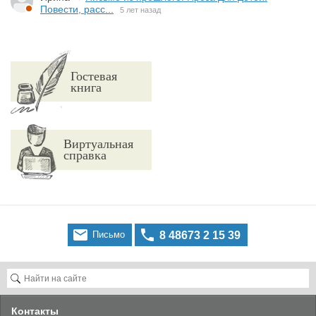
Повести, расс...
5 лет назад
Гостевая
книга
Виртуальная
справка


Письмо
8 48673 2 15 39
Контакты