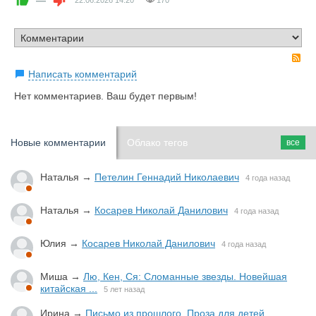
—
22.06.2026
14:20
170
R
Написать комментарий
Нет комментариев. Ваш будет первым!
Новые комментарии
Облако тегов
все
Наталья
→
Петелин Геннадий Николаевич
4 года назад
Наталья
→
Косарев Николай Данилович
4 года назад
Юлия
→
Косарев Николай Данилович
4 года назад
Миша
→
Лю, Кен, Ся: Сломанные звезды. Новейшая
китайская ...
5 лет назад
Ирина
→
Письмо из прошлого. Проза для детей.