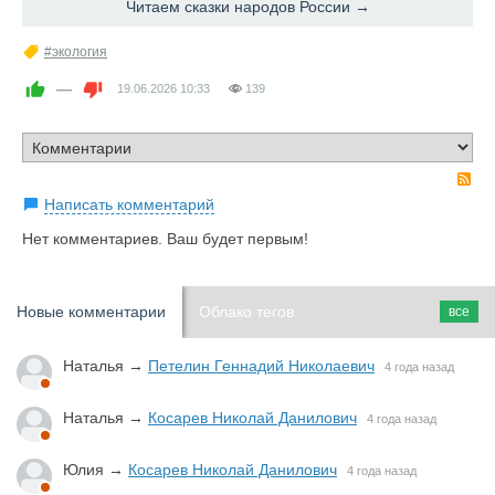
Читаем сказки народов России →
#экология
—
19.06.2026
10:33
139
R
Написать комментарий
Нет комментариев. Ваш будет первым!
Новые комментарии
Облако тегов
все
Наталья
→
Петелин Геннадий Николаевич
4 года назад
Наталья
→
Косарев Николай Данилович
4 года назад
Юлия
→
Косарев Николай Данилович
4 года назад