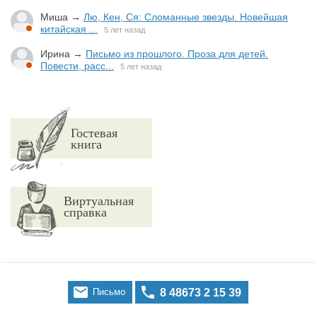
Миша
→
Лю, Кен, Ся: Сломанные звезды. Новейшая
китайская ...
5 лет назад
Ирина
→
Письмо из прошлого. Проза для детей.
Повести, расс...
5 лет назад
Гостевая
книга
Виртуальная
справка


Письмо
8 48673 2 15 39