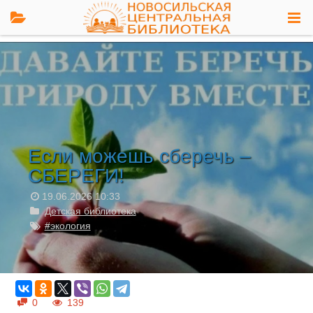
Если можешь сберечь –
СБЕРЕГИ!
19.06.2026
10:33
Детская библиотека
#экология
0
139