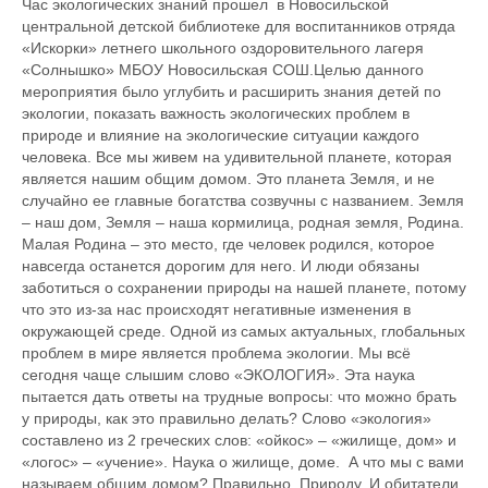
Час экологических знаний прошел в Новосильской
центральной детской библиотеке для воспитанников отряда
«Искорки» летнего школьного оздоровительного лагеря
«Солнышко» МБОУ Новосильская СОШ.Целью данного
мероприятия было углубить и расширить знания детей по
экологии, показать важность экологических проблем в
природе и влияние на экологические ситуации каждого
человека. Все мы живем на удивительной планете, которая
является нашим общим домом. Это планета Земля, и не
случайно ее главные богатства созвучны с названием. Земля
– наш дом, Земля – наша кормилица, родная земля, Родина.
Малая Родина – это место, где человек родился, которое
навсегда останется дорогим для него. И люди обязаны
заботиться о сохранении природы на нашей планете, потому
что это из-за нас происходят негативные изменения в
окружающей среде. Одной из самых актуальных, глобальных
проблем в мире является проблема экологии. Мы всё
сегодня чаще слышим слово «ЭКОЛОГИЯ». Эта наука
пытается дать ответы на трудные вопросы: что можно брать
у природы, как это правильно делать? Слово «экология»
составлено из 2 греческих слов: «ойкос» – «жилище, дом» и
«логос» – «учение». Наука о жилище, доме. А что мы с вами
называем общим домом? Правильно, Природу. И обитатели