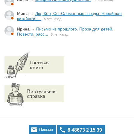
Миша
→
Лю, Кен, Ся: Сломанные звезды. Новейшая
китайская ...
5 лет назад
Ирина
→
Письмо из прошлого. Проза для детей.
Повести, расс...
5 лет назад
Гостевая
книга
Виртуальная
справка


Письмо
8 48673 2 15 39