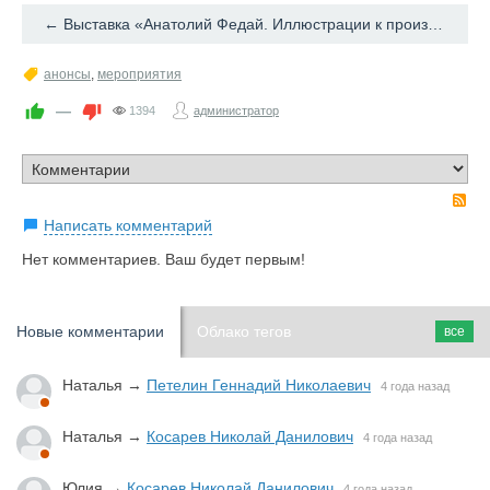
← Выставка «Анатолий Федай. Иллюстрации к произведениям Леонида Андреева»
анонсы
,
мероприятия
—
1394
администратор
R
Написать комментарий
Нет комментариев. Ваш будет первым!
Новые комментарии
Облако тегов
все
Наталья
→
Петелин Геннадий Николаевич
4 года назад
Наталья
→
Косарев Николай Данилович
4 года назад
Юлия
→
Косарев Николай Данилович
4 года назад