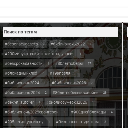
Поиск по тегам
#безопасноелето
#библионочь2022
2
1
#200минутчтения:сталинградупосвя
1
#безсрокадавности
#80летпобеды
1
17
#блокадныйхлеб
#19апреля
7
1
#библионочь2024
#библионочь2026
1
2
#библионочь 2024
#80летпобедыввовойне
2
28
#dekret_auto_er
#библиосумерки2026
1
1
#библионочь2025своигерои
#900днейблокады
2
4
#205летистургеневу
#безопасностьдетства
1
2