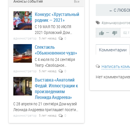
Анонсы событий
Все
историка, литературоведа,
← С ЛЮБО
фольклориста и
Конкурс «Хрустальный
этнографа, посвятившего
родник — 2021»
свою жизнь сохранению
#деньнародного
С 19 МАЯ ПО 30 ИЮЛЯ
богатейшего наследия
2021 Орловский Дом
—
02.1
русского народа.
литераторов ведет прием
администратор
5 лет назад
0
заявок на участие в
Спектакль
Комментарии
конкурсе.
«Обыкновенное чудо»
С 4 июля по 24 сентября
Театр «Свободное
Написать ком
пространство» приглашает
администратор
5 лет назад
0
Нет комментариев
на спектакль.
Выставка «Анатолий
Федай. Иллюстрации к
произведениям
Леонида Андреева»
С 28 апреля по 21 сентября Дом-музей
Леонида Андреева приглашает посетить
выставку.
администратор
5 лет назад
0