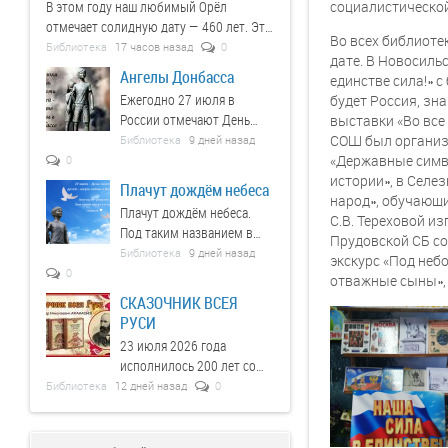
В этом году наш любимый Орёл
социалистическо
отдать дань уважения тем,
отмечает солидную дату — 460 лет. Это
кто ценой своей жизни
Во всех библиоте
не просто цифра в календаре, это живая
Библиотека
17 часов назад
0
защищал Родину.
дате. В Новосиль
летопись, в которой переплелись
Ангелы Донбасса
единстве сила!» 
судьбы, события и великие имена, а
Ежегодно 27 июля в
будет Россия, зна
героическое прошлое встречается с
России отмечают День
выставки «Во все
энергией современности.
памяти детей — жертв
СОШ был организо
Библиотека
9 дней назад
войны в Донбассе.
«Державные симв
0
истории», в Селе
Плачут дождём небеса
народ», обучающ
Плачут дождём небеса.
С.В. Тереховой 
Под таким названием в
Прудовской СБ с
Чулковской сельской
Библиотека
9 дней назад
экскурс «Под неб
библиотеке прошёл час
0
отважные сыны», 
памяти.
СКАЗОЧНИК ВСЕЯ
РУСИ
23 июля 2026 года
исполнилось 200 лет со
дня рождения Александра
Библиотека
12 дней назад
0
Николаевича Афанасьева
(1826–1871) —
выдающегося русского