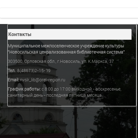
Контакты
Муниципальное межпоселенческое учреждение культуры
"Новосильская ценрализованная библиотечная система"
303500, Орловская обл., г.Новосиль, ул. К.Маркса, 37
Тел.
8(48673)2-15-39
Email:
nvslr_lib@orel-region.ru
График работы:
c 8:00 до 17:00 выходной - воскресенье,
санитарный день - последняя пятница месяца