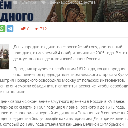
14:15
Культура
#деньнародногоединства
0
712
День народного единства — российский государственный
праздник, отмечаемый 4 ноября начиная с 2005 года. В этот
день установлен день воинской славы России.
Праздник приурочен к событиям 1612 года, когда народное
ополчение под предводительством земского старосты Куз
митрия Пожарского освободило Москву от польских интервентов.
менно они смогли объединить и сплотить население, чтобы освобод
ихся поляков.
дник связан с окончанием Смутного времени в России в XVII веке.
период со смерти в 1584 году царя Ивана Грозного и до 1613 года,
 престоле воцарился первый из династии Романовых.В современно
одного единства был учреждён как альтернатива Дню примирения 
я, который до 1996 года отмечался как День Великой Октябрьской