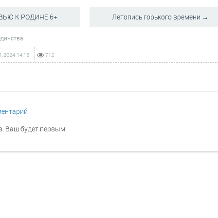
ВЬЮ К РОДИНЕ 6+
Летопись горького времени →
единства
1.2024
14:15
712
ментарий
. Ваш будет первым!