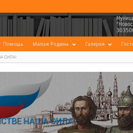
Помощь
Малая Родина
Галерея
Гост
А СИЛА!
НСТВЕ НАША СИЛА!