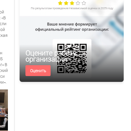
ой
 «В
Если
ной
ская
Оцените работу
ин
организации
СБ
!» В
ский
Оценить
уси
ии».