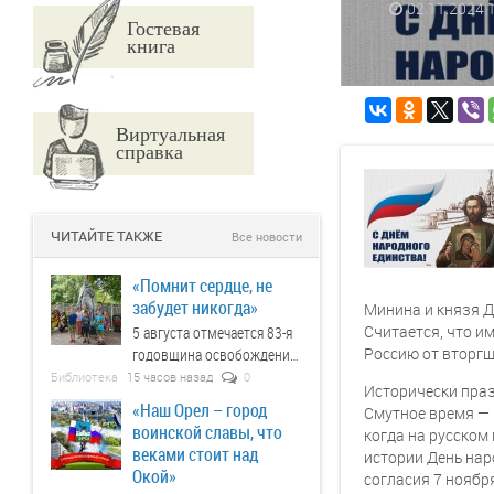
02.11.2024
Гостевая
книга
Виртуальная
справка
ЧИТАЙТЕ ТАКЖЕ
Все новости
«Помнит сердце, не
забудет никогда»
Минина и князя Д
Считается, что и
5 августа отмечается 83-я
Россию от вторгш
годовщина освобождения
города Орла и Орловской
Библиотека
15 часов назад
0
Исторически праз
области от немецко
«Наш Орел – город
Смутное время — 
фашистских захватчиков.
воинской славы, что
когда на русском
Эта дата — повод ещё раз
веками стоит над
истории День нар
вспомнить о великом
Окой»
согласия 7 ноябр
подвиге нашего народа и