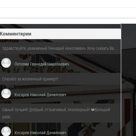
Комментарии
Здравствуйте, уважаемый Геннадий Николаевич. Хочу сказать Ва...
Петелин Геннадий Николаевич
Спасибо за жизненный пример!!!
Косарев Николай Данилович
Самый лучший! Добрый, отзывчивый, безобидный! ❤️Большой
ребё...
Косарев Николай Данилович