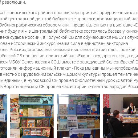
й революции.
ках Новосильского района прошли мероприятия, приуроченные к эт
ской центральной детской библиотеке прошел информационный час
с библиографическим обзором книг, представленных на выставке «
чит буду и я!», в Центральной библиотеке состоялась беседа у книж
 века судьба России», в Голунской СБ для обучающихся МБОУ Голун
ван исторический экскурс «Наша сила в единстве», викторина
олы России», оформлена книжная выставка «Тихий голос громкой
знёвской СБ прошел исторический час «Едино государство, когда ед
иеся МБОУ Селезневская СОШ вместе с заведующей Селезнёвской 
изготовили информационный плакат «Пока мы едины мы непобедимы
овместно с Прудовским сельским Домом культуры прошел тематиче
ом единым», в Чулковской СБ прошел библиотечный урок «Святой Р
в Воротынцевской СБ прошел час истории «Единство народов Росс