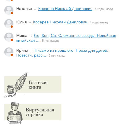
Наталья
→
Косарев Николай Данилович
4 года назад
Юлия
→
Косарев Николай Данилович
4 года назад
Миша
→
Лю, Кен, Ся: Сломанные звезды. Новейшая
китайская ...
5 лет назад
Ирина
→
Письмо из прошлого. Проза для детей.
Повести, расс...
5 лет назад
Гостевая
книга
Виртуальная
справка