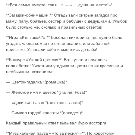
*«Вся семья вместе, так и...» — «… душа на месте!»*
**Загадки-обнимашки.** Отгадывали хитрые загадки про
маму, папу, братьев, сестёр и бабушек с дедушками. Улыбок
было столько же, сколько и правильных ответов!
**Игра «Кто такой?».** Весёлая викторина, где нужно было
угадать члена семьи по его описанию или забавной
привычке. Узнавали себя и смеялись до слёз!
**Конкурс «Угадай цветок»**. Вот тут-то и началось
волшебство! Участники угадывали цветы по их красивым и
необычным названиям:
— Цветок-гадалка *(ромашка)*
— Женское имя и цветок *(Лилия, Роза)*
— «Девичьи глаза» *(анютины глазки)*
— Символ гордой красоты *(орхидея)*
Каждый правильный ответ вызывал бурю восторга!
**Музыкальная пауза «Что за песня?»**. По короткому