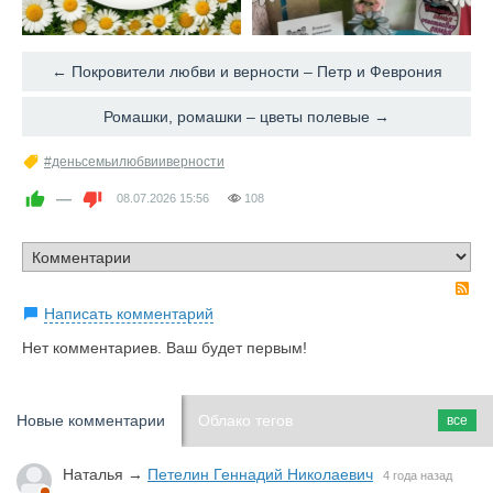
← Покровители любви и верности – Петр и Феврония
Ромашки, ромашки – цветы полевые →
#деньсемьилюбвииверности
—
08.07.2026
15:56
108
R
Написать комментарий
Нет комментариев. Ваш будет первым!
Новые комментарии
Облако тегов
все
Наталья
→
Петелин Геннадий Николаевич
4 года назад