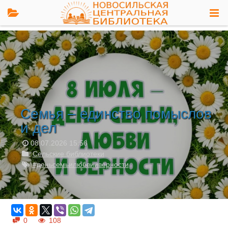
Семья – единство помыслов
и дел
08.07.2026
15:56
Сельские библиотеки
#деньсемьилюбвииверности
0
108