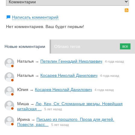
R
Написать комментарий
Нет комментариев. Ваш будет первым!
Новые комментарии
Облако тегов
все
Наталья
→
Петелин Геннадий Николаевич
4 года назад
Наталья
→
Косарев Николай Данилович
4 года назад
Юлия
→
Косарев Николай Данилович
4 года назад
Миша
→
Лю, Кен, Ся: Сломанные звезды. Новейшая
китайская ...
5 лет назад
Ирина
→
Письмо из прошлого. Проза для детей.
Повести, расс...
5 лет назад