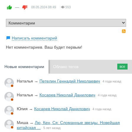
—
08.05.2024
08:49
553
R
Написать комментарий
Нет комментариев. Ваш будет первым!
Новые комментарии
Облако тегов
все
Наталья
→
Петелин Геннадий Николаевич
4 года назад
Наталья
→
Косарев Николай Данилович
4 года назад
Юлия
→
Косарев Николай Данилович
4 года назад
Миша
→
Лю, Кен, Ся: Сломанные звезды. Новейшая
китайская ...
5 лет назад