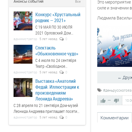
Анонсы событий
Все
Это мероприятие 
силе и значении 
Конкурс «Хрустальный
Людмила Васильч
родник — 2021»
С 19 МАЯ ПО 30 ИЮЛЯ
2021 Орловский Дом
литераторов ведет прием
администратор
5 лет назад
0
заявок на участие в
Спектакль
конкурсе.
«Обыкновенное чудо»
С 4 июля по 24 сентября
Театр «Свободное
пространство» приглашает
администратор
5 лет назад
0
← Друж
на спектакль.
Выставка «Анатолий
Федай. Иллюстрации к
#деньрусскогоя
произведениям
Леонида Андреева»
—
10.0
С 28 апреля по 21 сентября Дом-музей
Леонида Андреева приглашает посетить
выставку.
Комментарии
администратор
5 лет назад
0