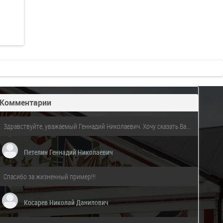
Комментарии
Здравствуйте, уважаемый Геннадий Николаевич. Хочу сказать Ва...
Петелин Геннадий Николаевич
Спасибо за жизненный пример!!!
Косарев Николай Данилович