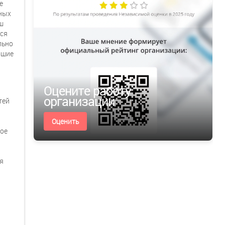
е
нных
ш
тся
льно
бщие
Оцените работу
организации
тей
Оценить
бое
ая
м