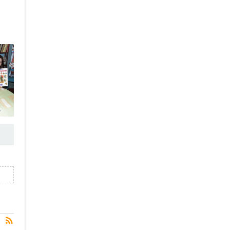
→
RSS