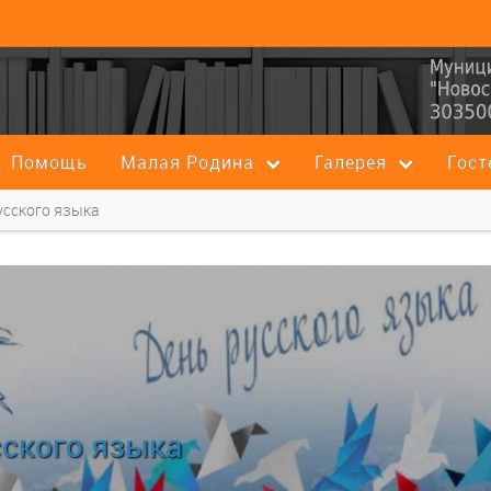
Помощь
Малая Родина
Галерея
Гост
усского языка
сского языка