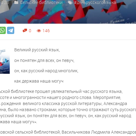
14:28
Сельские библиотеки
#деньрусскогоязыка
0
146
Великий русский язык,
он понятен для всех, он певуч,
он, как русский народ многолик,
как держава наша могуч
ьской библиотеке прошел увлекательный час русского языка,
оте и многогранности нашего родного слова. Мероприятие,
 рождения великого классика русской литературы, Александра
на, было названо строками, которые точно отражают суть русског
усский язык, он понятен для всех, он певуч, он, как русский народ
ржава наша могуч».
овской сельской библиотекой, Васильчикова Людмила Александро