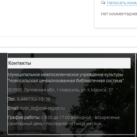
Написать ком
Нет комментариев
Контакты
Муниципальное межпоселенческое учреждение культуры
"Новосильская ценрализованная библиотечная система"
303500, Орловская обл., г.Новосиль, ул. К.Маркса, 37
Тел.
8(48673)2-15-39
Email:
nvslr_lib@orel-region.ru
График работы:
c 8:00 до 17:00 выходной - воскресенье,
санитарный день - последняя пятница месяца