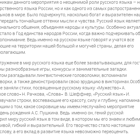
никам данного мероприятия о неоценимой роли русского языка – н
арственного языка России, но и как одного из самых распростране
ыков в мире. Было подчеркнуто, насколько богат и выразителен на
передать тончайшие оттенки мысли и чувства. Русский язык являе
нального общения, объединяя народы и культуры. Особенно актуа
 стало в Год единства народов России, когда важно подчеркивать о
опонимание. Ведь именно на русском языке говорят и учатся все
щие на территории нашей большой и могучей страны, делая его
полагающим.
гружение в мир русского языка еще более захватывающим, для гос
ны разнообразные игры, конкурсы и занимательные загадки.
ртом разгадывали лингвистические головоломки, вспоминали
ворки, а также демонстрировали свою эрудицию в викторинах.Осо
е заняли стихи, посвященные русскому языку: «Мужество» А.
кое слово» Н. Рачкова, «Слова» В. Шеффнер, «Русский язык» И.
звучали строки, воспевающие его красоту, силу и глубину, напомин
ющим о том, какое сокровище мы имеем.Неслучайно мероприятие
день рождения А.С. Пушкина. Ведь именно он, гений русской
рил миру русский язык в том виде, в котором мы его знаем и люби
живой, гибкий и выразительный. Его творчество стало настоящим
слову, а его вклад в развитие языка невозможно переоценить.