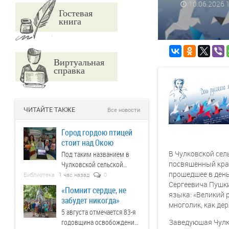
10.06.2026
Гостевая
книга
Виртуальная
справка
ЧИТАЙТЕ ТАКЖЕ
Все новости
Город гордою птицей
стоит над Окою
В Чулковской сел
Под таким названием в
посвященный крас
Чулковской сельской
прошедшее в день
библиотеке прошёл вечер
Библиотека
1 час назад
0
Сергеевича Пушки
истории, приуроченный к
«Помнит сердце, не
языка: «Великий р
460-летию основания г.
забудет никогда»
многолик, как де
Орёл и ко дню
5 августа отмечается 83-я
освобождения его от
годовщина освобождения
Заведующая Чулк
немецко-фашистских