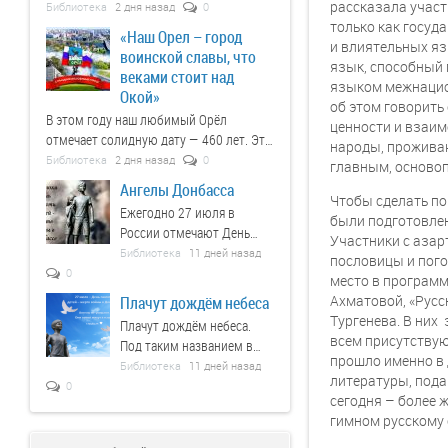
города Орла и Орловской
рассказала участ
Библиотека
2 дня назад
0
захватчиков.
области от немецко
только как госуд
«Наш Орел – город
фашистских захватчиков.
и влиятельных яз
воинской славы, что
Эта дата — повод ещё раз
язык, способный 
веками стоит над
вспомнить о великом
языком межнацио
Окой»
подвиге нашего народа и
об этом говорить
В этом году наш любимый Орёл
отдать дань уважения тем,
ценности и взаим
отмечает солидную дату — 460 лет. Это
кто ценой своей жизни
народы, проживаю
не просто цифра в календаре, это живая
Библиотека
2 дня назад
0
защищал Родину.
главным, осново
летопись, в которой переплелись
Ангелы Донбасса
судьбы, события и великие имена, а
Чтобы сделать по
Ежегодно 27 июля в
героическое прошлое встречается с
были подготовле
России отмечают День
энергией современности.
Участники с аза
памяти детей — жертв
Библиотека
11 дней назад
пословицы и пого
войны в Донбассе.
0
место в программ
Ахматовой, «Русс
Плачут дождём небеса
Тургенева. В них 
Плачут дождём небеса.
всем присутству
Под таким названием в
прошло именно в 
Чулковской сельской
Библиотека
11 дней назад
литературы, пода
библиотеке прошёл час
0
сегодня – более 
памяти.
гимном русскому 