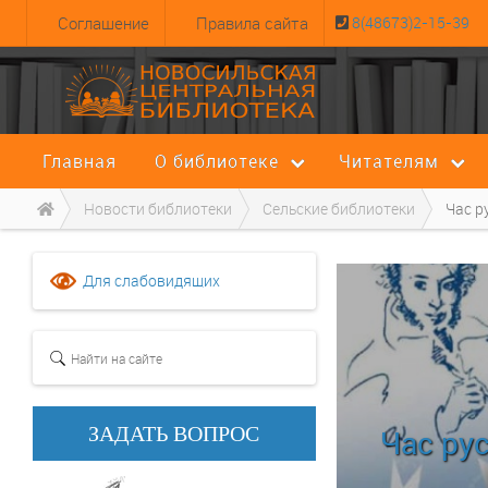
Cоглашение
Правила сайта
8(48673)2-15-39
Главная
О библиотеке
Читателям
Новости библиотеки
Сельские библиотеки
Час р
Для слабовидящих
ЗАДАТЬ ВОПРОС
Час ру