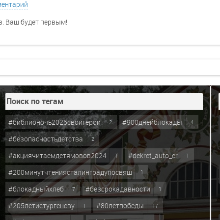
ментарий
. Ваш будет первым!
Поиск по тегам
#библионочь2025своигерои
#900днейблокады
2
4
#безопасностьдетства
2
#акциячитаемдетямовов2024
#dekret_auto_er
1
1
#200минутчтениясталинградупосвящ
1
#блокадныйхлеб
#безсрокадавности
7
1
#205летистургеневу
#80летпобеды
1
17